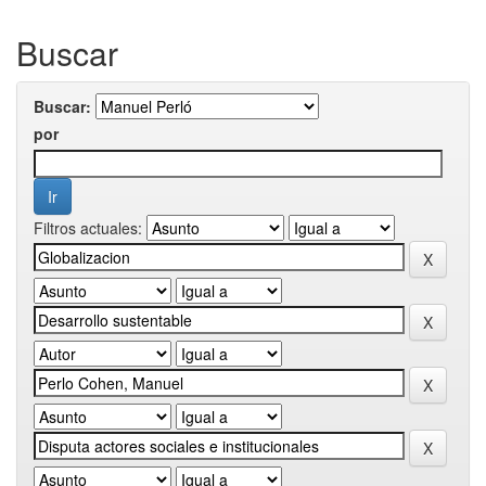
Buscar
Buscar:
por
Filtros actuales: