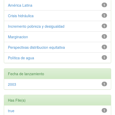
América Latina
1
Crisis hidráulica
1
Incremento pobreza y desigualdad
1
Marginacion
1
Perspectivas distribucion equitativa
1
Política de agua
1
Fecha de lanzamiento
2003
1
Has File(s)
true
1