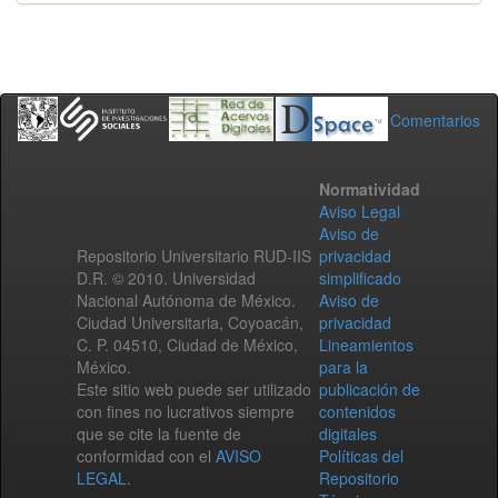
Comentarios
Normatividad
Aviso Legal
Aviso de
Repositorio Universitario RUD-IIS
privacidad
D.R. © 2010. Universidad
simplificado
Nacional Autónoma de México.
Aviso de
Ciudad Universitaria, Coyoacán,
privacidad
C. P. 04510, Ciudad de México,
Lineamientos
México.
para la
Este sitio web puede ser utilizado
publicación de
con fines no lucrativos siempre
contenidos
que se cite la fuente de
digitales
conformidad con el
AVISO
Políticas del
LEGAL
.
Repositorio