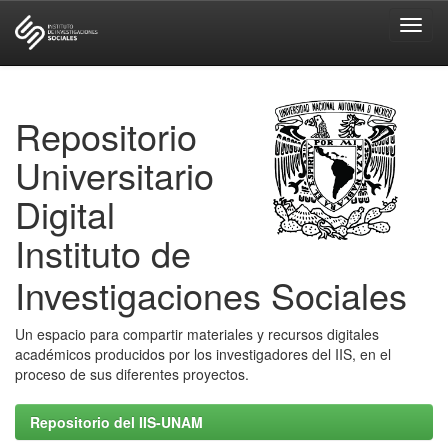
Skip
navigation
Repositorio
Universitario
Digital
Instituto de
Investigaciones Sociales
Un espacio para compartir materiales y recursos digitales
académicos producidos por los investigadores del IIS, en el
proceso de sus diferentes proyectos.
Repositorio del IIS-UNAM