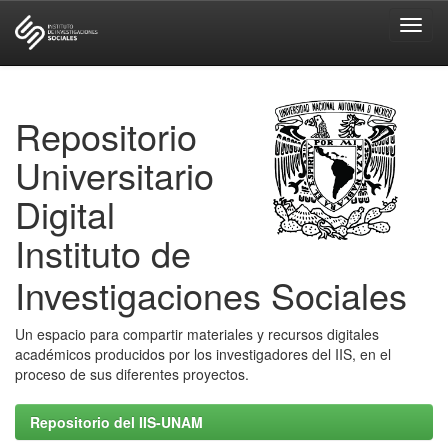
Skip
navigation
Repositorio
Universitario
Digital
Instituto de
Investigaciones Sociales
Un espacio para compartir materiales y recursos digitales
académicos producidos por los investigadores del IIS, en el
proceso de sus diferentes proyectos.
Repositorio del IIS-UNAM