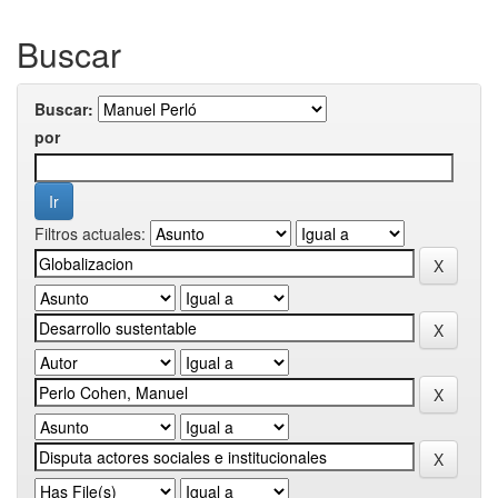
Buscar
Buscar:
por
Filtros actuales: