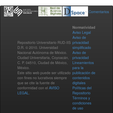
Comentarios
Normatividad
Aviso Legal
Aviso de
Repositorio Universitario RUD-IIS
privacidad
D.R. © 2010. Universidad
simplificado
Nacional Autónoma de México.
Aviso de
Ciudad Universitaria, Coyoacán,
privacidad
C. P. 04510, Ciudad de México,
Lineamientos
México.
para la
Este sitio web puede ser utilizado
publicación de
con fines no lucrativos siempre
contenidos
que se cite la fuente de
digitales
conformidad con el
AVISO
Políticas del
LEGAL
.
Repositorio
Términos y
condiciones
de uso