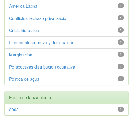
América Latina
1
Conflictos rechazo privatizacion
1
Crisis hidráulica
1
Incremento pobreza y desigualdad
1
Marginacion
1
Perspectivas distribucion equitativa
1
Política de agua
1
Fecha de lanzamiento
2003
1