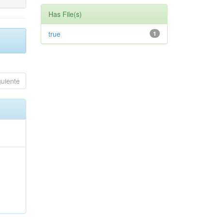
Has File(s)
true
1
guiente