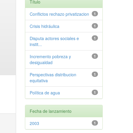
Título
Conflictos rechazo privatizacion
1
Crisis hidráulica
1
Disputa actores sociales e
1
instit...
Incremento pobreza y
1
desigualdad
Perspectivas distribucion
1
equitativa
Política de agua
1
Fecha de lanzamiento
2003
1