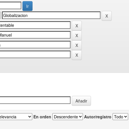
En orden
Autor/registro