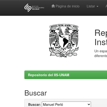
Página de inicio
Listar
Skip
navigation
Rep
Ins
Un espac
diferent
Repositorio del IIS-UNAM
Buscar
Buscar: