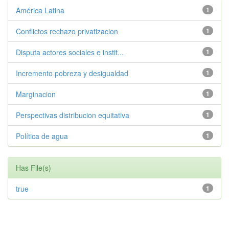
América Latina
1
Conflictos rechazo privatizacion
1
Disputa actores sociales e instit...
1
Incremento pobreza y desigualdad
1
Marginacion
1
Perspectivas distribucion equitativa
1
Política de agua
1
Has File(s)
true
1