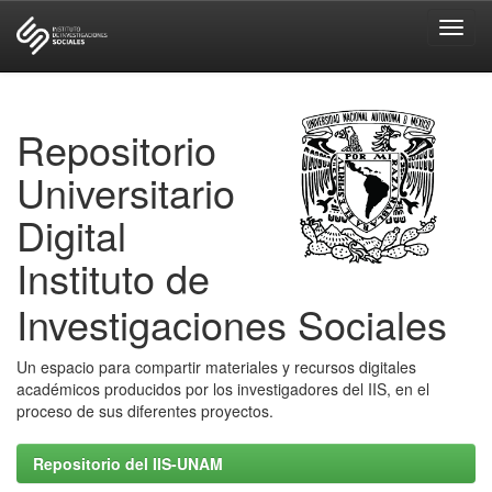
Skip
navigation
Repositorio
Universitario
Digital
Instituto de
Investigaciones Sociales
Un espacio para compartir materiales y recursos digitales
académicos producidos por los investigadores del IIS, en el
proceso de sus diferentes proyectos.
Repositorio del IIS-UNAM