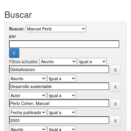
Buscar
Buscar:
por
Filtros actuales: