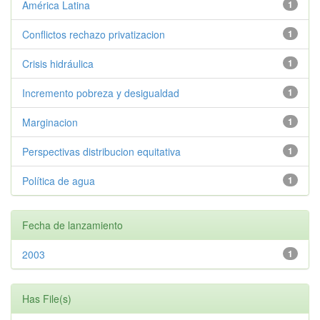
América Latina
1
Conflictos rechazo privatizacion
1
Crisis hidráulica
1
Incremento pobreza y desigualdad
1
Marginacion
1
Perspectivas distribucion equitativa
1
Política de agua
1
Fecha de lanzamiento
2003
1
Has File(s)