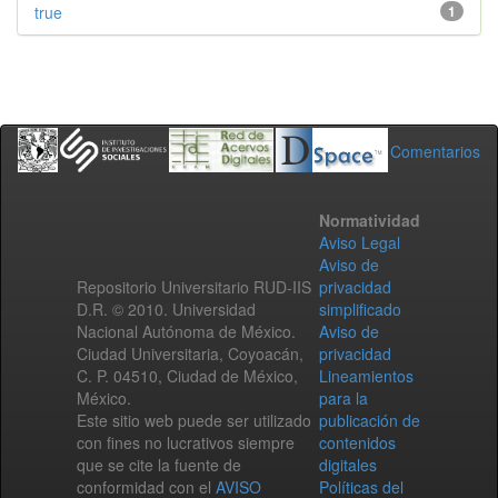
true
1
Comentarios
Normatividad
Aviso Legal
Aviso de
Repositorio Universitario RUD-IIS
privacidad
D.R. © 2010. Universidad
simplificado
Nacional Autónoma de México.
Aviso de
Ciudad Universitaria, Coyoacán,
privacidad
C. P. 04510, Ciudad de México,
Lineamientos
México.
para la
Este sitio web puede ser utilizado
publicación de
con fines no lucrativos siempre
contenidos
que se cite la fuente de
digitales
conformidad con el
AVISO
Políticas del