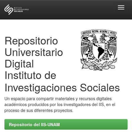
Skip
navigation
Repositorio
Universitario
Digital
Instituto de
Investigaciones Sociales
Un espacio para compartir materiales y recursos digitales
académicos producidos por los investigadores del IIS, en el
proceso de sus diferentes proyectos.
Repositorio del IIS-UNAM