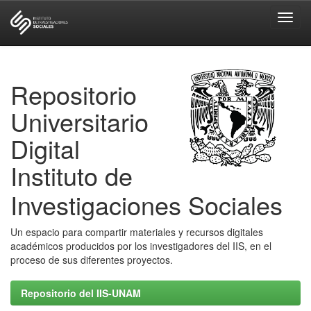
Skip
navigation
Repositorio
Universitario
Digital
Instituto de
Investigaciones Sociales
Un espacio para compartir materiales y recursos digitales
académicos producidos por los investigadores del IIS, en el
proceso de sus diferentes proyectos.
Repositorio del IIS-UNAM