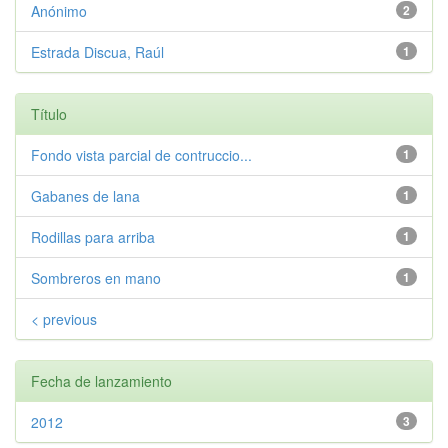
Anónimo
2
Estrada Discua, Raúl
1
Título
Fondo vista parcial de contruccio...
1
Gabanes de lana
1
Rodillas para arriba
1
Sombreros en mano
1
< previous
Fecha de lanzamiento
2012
3