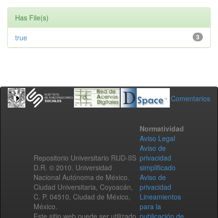
Has File(s)
true
3
Comentarios
Normatividad
Aviso Legal
Aviso de
Repositorio Universitario RUD-IIS
privacidad
D.R. © 2010. Universidad
simplificado
Nacional Autónoma de México.
Aviso de
Ciudad Universitaria, Coyoacán,
privacidad
C. P. 04510, Ciudad de México,
Lineamientos
México.
para la
Este sitio web puede ser utilizado
publicación de