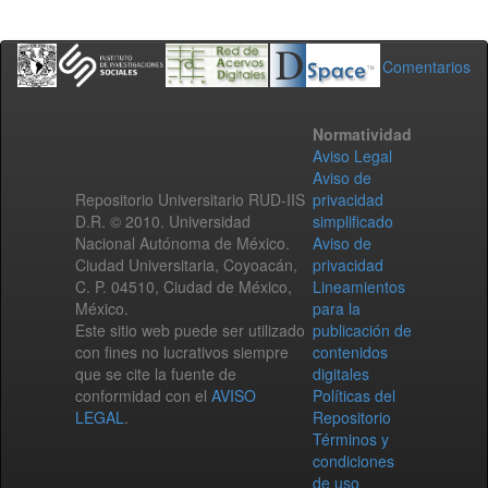
Comentarios
Normatividad
Aviso Legal
Aviso de
Repositorio Universitario RUD-IIS
privacidad
D.R. © 2010. Universidad
simplificado
Nacional Autónoma de México.
Aviso de
Ciudad Universitaria, Coyoacán,
privacidad
C. P. 04510, Ciudad de México,
Lineamientos
México.
para la
Este sitio web puede ser utilizado
publicación de
con fines no lucrativos siempre
contenidos
que se cite la fuente de
digitales
conformidad con el
AVISO
Políticas del
LEGAL
.
Repositorio
Términos y
condiciones
de uso