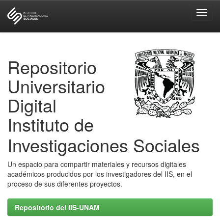
Skip
navigation
Repositorio
Universitario
Digital
Instituto de
Investigaciones Sociales
Un espacio para compartir materiales y recursos digitales
académicos producidos por los investigadores del IIS, en el
proceso de sus diferentes proyectos.
Repositorio del IIS-UNAM