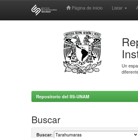
Página de inicio
Listar
Skip
navigation
Rep
Ins
Un espac
diferent
Repositorio del IIS-UNAM
Buscar
Buscar: