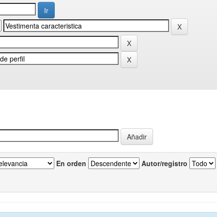
En orden
Autor/registro