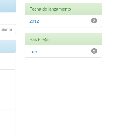
Fecha de lanzamiento
2012
2
guiente
Has File(s)
true
2