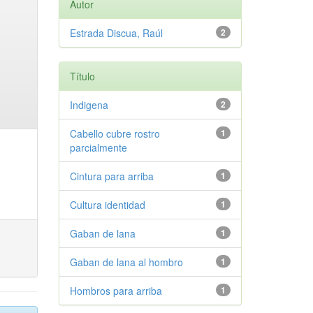
Autor
Estrada Discua, Raúl
2
Título
Indigena
2
Cabello cubre rostro
1
parcialmente
Cintura para arriba
1
Cultura identidad
1
Gaban de lana
1
Gaban de lana al hombro
1
Hombros para arriba
1