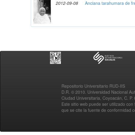
2012-09-08
Anciana tarahumara de fr
Repositorio Universitario RUD-IIS
D.R. © 2010. Universidad Nacional A
Ciudad Universitaria, Coyoacán, C. P.
Este sitio web puede ser utilizado con 
que se cite la fuente de conformidad 