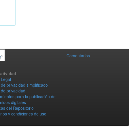
Comentarios
atividad
 Legal
 de privacidad simplificado
 de privacidad
mientos para la publicación de
nidos digitales
icas del Repositorio
nos y condiciones de uso