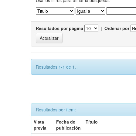
Usa los filtros para afinar la busqueda.
Resultados por página
|
Ordenar por
Resultados 1-1 de 1.
Resultados por ítem:
Vista
Fecha de
Título
previa
publicación