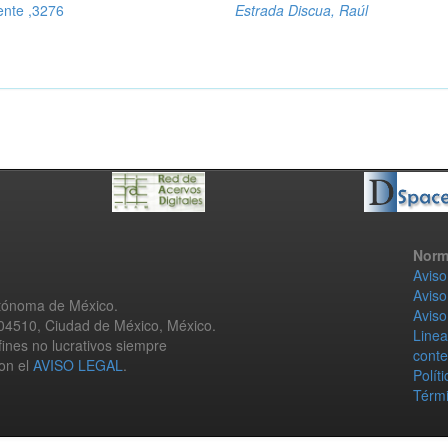
ente ,3276
Estrada Discua, Raúl
Norm
Aviso
Aviso
utónoma de México.
Aviso
 04510, Ciudad de México, México.
Linea
fines no lucrativos siempre
conte
con el
AVISO LEGAL
.
Polít
Térmi