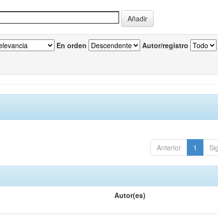
En orden
Autor/registro
Anterior
1
Si
Autor(es)