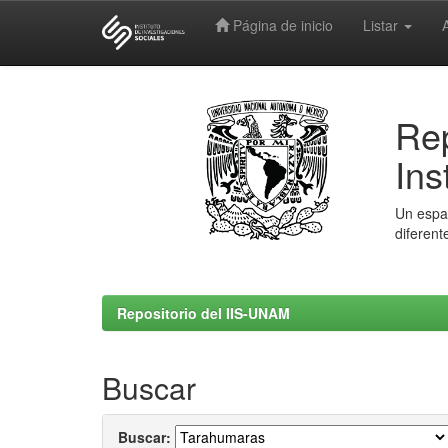
Página de inicio
Listar
Skip
navigation
Rep
Ins
Un espac
diferent
Repositorio del IIS-UNAM
Buscar
Buscar: