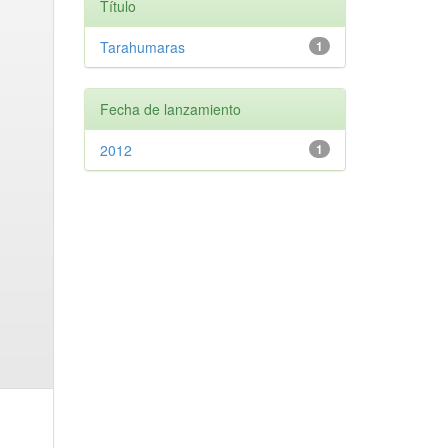
Título
Tarahumaras
1
Fecha de lanzamiento
2012
1