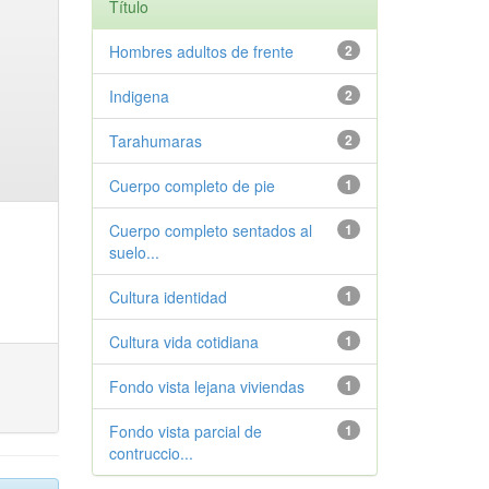
Título
Hombres adultos de frente
2
Indigena
2
Tarahumaras
2
Cuerpo completo de pie
1
Cuerpo completo sentados al
1
suelo...
Cultura identidad
1
Cultura vida cotidiana
1
Fondo vista lejana viviendas
1
Fondo vista parcial de
1
contruccio...