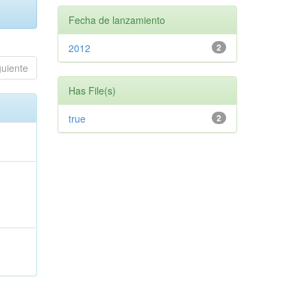
Fecha de lanzamiento
2012
2
guiente
Has File(s)
true
2