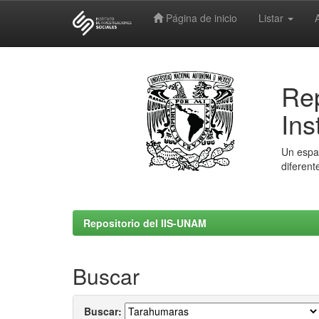
Página de inicio
Listar
Skip
navigation
Rep
Ins
Un espac
diferent
Repositorio del IIS-UNAM
Buscar
Buscar: