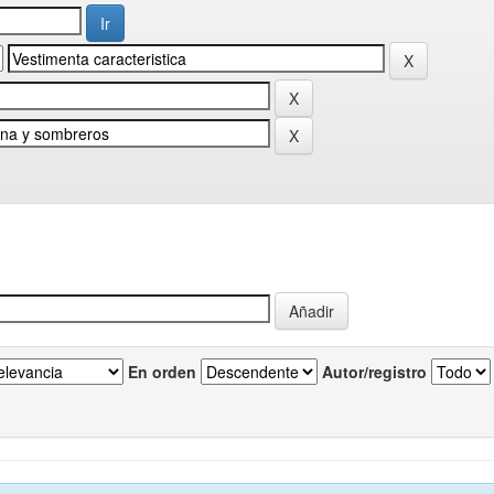
En orden
Autor/registro