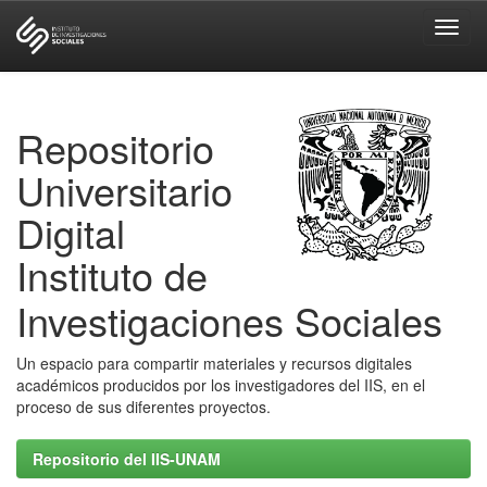
Skip
navigation
Repositorio
Universitario
Digital
Instituto de
Investigaciones Sociales
Un espacio para compartir materiales y recursos digitales
académicos producidos por los investigadores del IIS, en el
proceso de sus diferentes proyectos.
Repositorio del IIS-UNAM