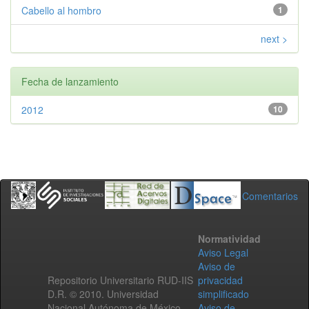
Cabello al hombro
1
next >
Fecha de lanzamiento
2012
10
Comentarios
Normatividad
Aviso Legal
Aviso de
Repositorio Universitario RUD-IIS
privacidad
D.R. © 2010. Universidad
simplificado
Nacional Autónoma de México.
Aviso de