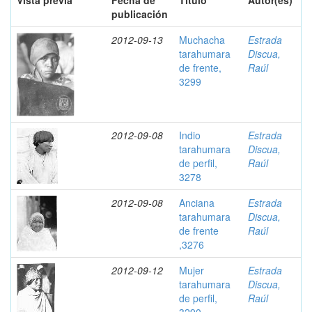
Vista previa
Fecha de
Título
Autor(es)
publicación
2012-09-13
Muchacha
Estrada
tarahumara
Discua,
de frente,
Raúl
3299
2012-09-08
Indio
Estrada
tarahumara
Discua,
de perfil,
Raúl
3278
2012-09-08
Anciana
Estrada
tarahumara
Discua,
de frente
Raúl
,3276
2012-09-12
Mujer
Estrada
tarahumara
Discua,
de perfil,
Raúl