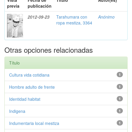
Vista
Fecha de
Título
Autor(es)
previa
publicación
2012-09-23
Tarahumara con
Anónimo
ropa mestiza, 3364
Otras opciones relacionadas
Título
Cultura vida cotidiana
1
Hombre adulto de frente
1
Identidad habitat
1
Indigena
1
Indumentaria local mestiza
1