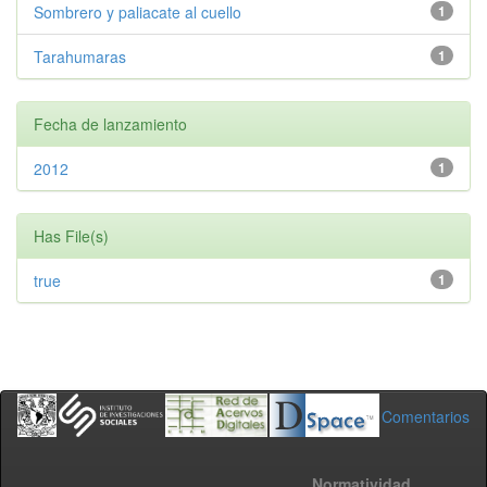
Sombrero y paliacate al cuello
1
Tarahumaras
1
Fecha de lanzamiento
2012
1
Has File(s)
true
1
Comentarios
Normatividad