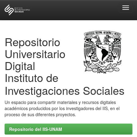
Skip
navigation
Repositorio
Universitario
Digital
Instituto de
Investigaciones Sociales
Un espacio para compartir materiales y recursos digitales
académicos producidos por los investigadores del IIS, en el
proceso de sus diferentes proyectos.
Repositorio del IIS-UNAM