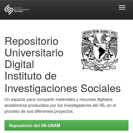
Skip
navigation
Repositorio
Universitario
Digital
Instituto de
Investigaciones Sociales
Un espacio para compartir materiales y recursos digitales
académicos producidos por los investigadores del IIS, en el
proceso de sus diferentes proyectos.
Repositorio del IIS-UNAM