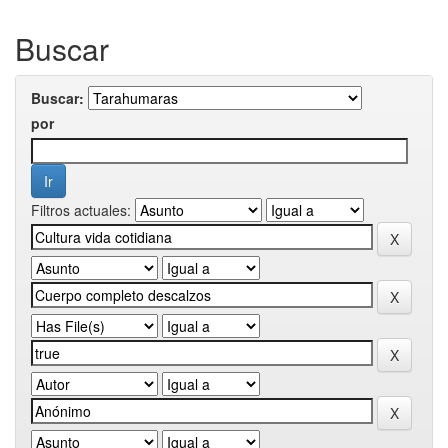
Buscar
Buscar:
por
Filtros actuales: