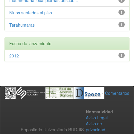
Indumentaria local piernas descub...
1
Ninos sentados al piso
1
Tarahumaras
1
Fecha de lanzamiento
2012
1
Comentarios
Normatividad
Aviso Legal
Aviso de
Repositorio Universitario RUD-IIS
privacidad