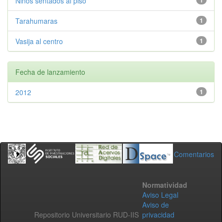
Ninos sentados al piso
1
Tarahumaras
1
Vasija al centro
1
Fecha de lanzamiento
2012
1
Comentarios
Normatividad
Aviso Legal
Aviso de
Repositorio Universitario RUD-IIS
privacidad