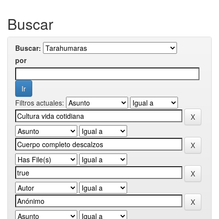
Buscar
Buscar:
por
Filtros actuales: