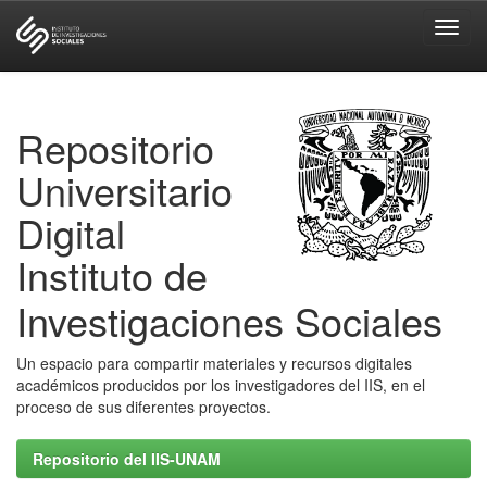
Skip
navigation
Repositorio
Universitario
Digital
Instituto de
Investigaciones Sociales
Un espacio para compartir materiales y recursos digitales
académicos producidos por los investigadores del IIS, en el
proceso de sus diferentes proyectos.
Repositorio del IIS-UNAM