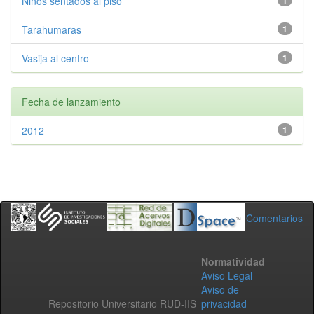
Ninos sentados al piso
1
Tarahumaras
1
Vasija al centro
1
Fecha de lanzamiento
2012
1
Comentarios
Normatividad
Aviso Legal
Aviso de
Repositorio Universitario RUD-IIS
privacidad