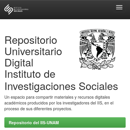
Skip
navigation
Repositorio
Universitario
Digital
Instituto de
Investigaciones Sociales
Un espacio para compartir materiales y recursos digitales
académicos producidos por los investigadores del IIS, en el
proceso de sus diferentes proyectos.
Repositorio del IIS-UNAM