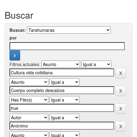
Buscar
Buscar:
por
Filtros actuales: