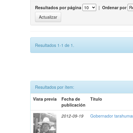
Resultados por página
|
Ordenar por
Resultados 1-1 de 1.
Resultados por ítem:
Vista previa
Fecha de
Título
publicación
2012-09-19
Gobernador tarahumar