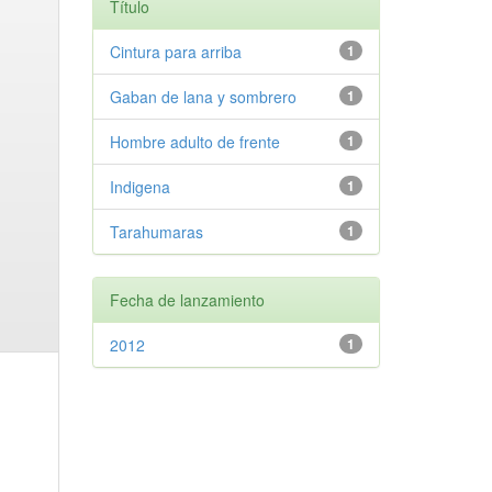
Título
Cintura para arriba
1
Gaban de lana y sombrero
1
Hombre adulto de frente
1
Indigena
1
Tarahumaras
1
Fecha de lanzamiento
2012
1