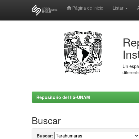
Página de inicio
Listar
Skip
navigation
Rep
Ins
Un espac
diferent
Repositorio del IIS-UNAM
Buscar
Buscar: