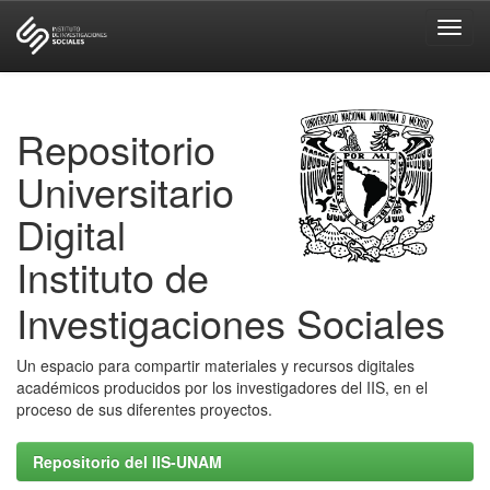
Skip
navigation
Repositorio
Universitario
Digital
Instituto de
Investigaciones Sociales
Un espacio para compartir materiales y recursos digitales
académicos producidos por los investigadores del IIS, en el
proceso de sus diferentes proyectos.
Repositorio del IIS-UNAM