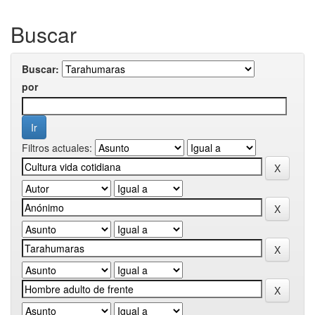
Buscar
Buscar:
por
Filtros actuales: