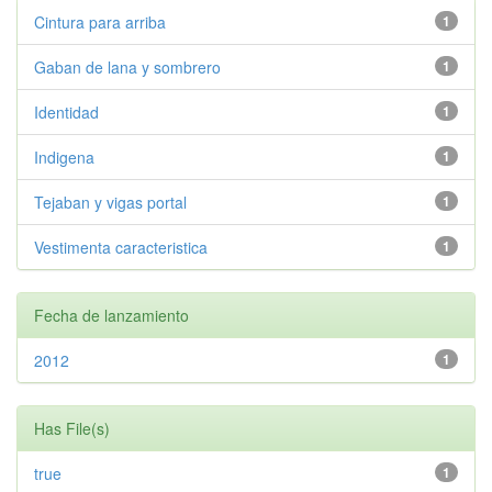
Cintura para arriba
1
Gaban de lana y sombrero
1
Identidad
1
Indigena
1
Tejaban y vigas portal
1
Vestimenta caracteristica
1
Fecha de lanzamiento
2012
1
Has File(s)
true
1