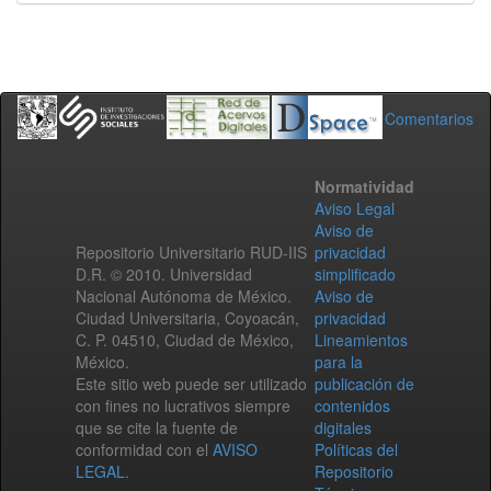
Comentarios
Normatividad
Aviso Legal
Aviso de
Repositorio Universitario RUD-IIS
privacidad
D.R. © 2010. Universidad
simplificado
Nacional Autónoma de México.
Aviso de
Ciudad Universitaria, Coyoacán,
privacidad
C. P. 04510, Ciudad de México,
Lineamientos
México.
para la
Este sitio web puede ser utilizado
publicación de
con fines no lucrativos siempre
contenidos
que se cite la fuente de
digitales
conformidad con el
AVISO
Políticas del
LEGAL
.
Repositorio