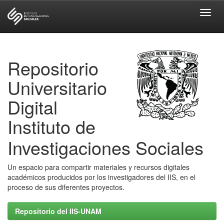
Skip
navigation
Repositorio
Universitario
Digital
Instituto de
Investigaciones Sociales
Un espacio para compartir materiales y recursos digitales
académicos producidos por los investigadores del IIS, en el
proceso de sus diferentes proyectos.
Repositorio del IIS-UNAM