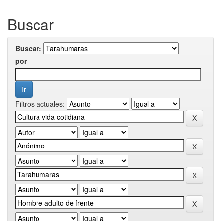
Buscar
Buscar:
por
Filtros actuales: