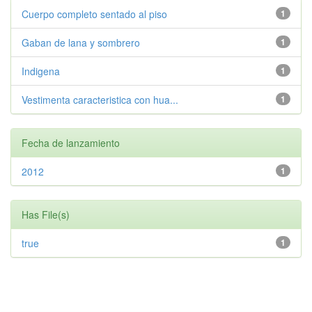
Cuerpo completo sentado al piso
1
Gaban de lana y sombrero
1
Indigena
1
Vestimenta caracteristica con hua...
1
Fecha de lanzamiento
2012
1
Has File(s)
true
1