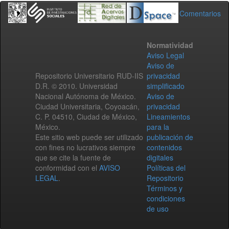
Comentarios
Normatividad
Aviso Legal
Aviso de
Repositorio Universitario RUD-IIS
privacidad
D.R. © 2010. Universidad
simplificado
Nacional Autónoma de México.
Aviso de
Ciudad Universitaria, Coyoacán,
privacidad
C. P. 04510, Ciudad de México,
Lineamientos
México.
para la
Este sitio web puede ser utilizado
publicación de
con fines no lucrativos siempre
contenidos
que se cite la fuente de
digitales
conformidad con el
AVISO
Políticas del
LEGAL
.
Repositorio
Términos y
condiciones
de uso