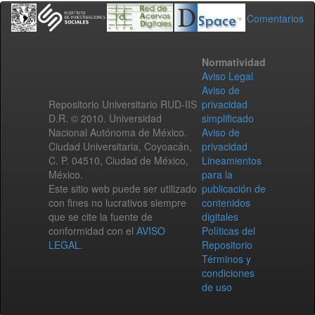
Comentarios
Normatividad
Aviso Legal
Aviso de
Repositorio Universitario RUD-IIS
privacidad
D.R. © 2010. Universidad
simplificado
Nacional Autónoma de México.
Aviso de
Ciudad Universitaria, Coyoacán,
privacidad
C. P. 04510, Ciudad de México,
Lineamientos
México.
para la
Este sitio web puede ser utilizado
publicación de
con fines no lucrativos siempre
contenidos
que se cite la fuente de
digitales
conformidad con el
AVISO
Políticas del
LEGAL
.
Repositorio
Términos y
condiciones
de uso