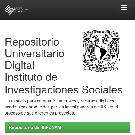
Skip
navigation
Repositorio
Universitario
Digital
Instituto de
Investigaciones Sociales
Un espacio para compartir materiales y recursos digitales
académicos producidos por los investigadores del IIS, en el
proceso de sus diferentes proyectos.
Repositorio del IIS-UNAM