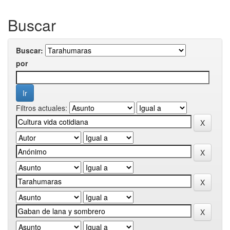
Buscar
Buscar:
por
Filtros actuales: