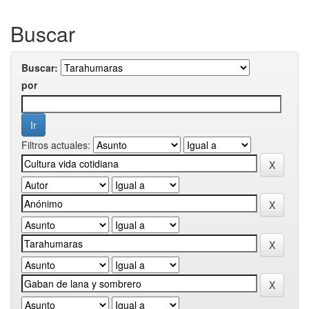
Buscar
Buscar:
por
Filtros actuales: