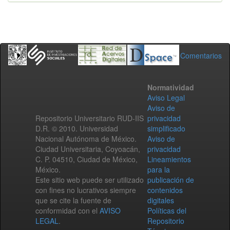
Comentarios
Normatividad
Aviso Legal
Aviso de
Repositorio Universitario RUD-IIS
privacidad
D.R. © 2010. Universidad
simplificado
Nacional Autónoma de México.
Aviso de
Ciudad Universitaria, Coyoacán,
privacidad
C. P. 04510, Ciudad de México,
Lineamientos
México.
para la
Este sitio web puede ser utilizado
publicación de
con fines no lucrativos siempre
contenidos
que se cite la fuente de
digitales
conformidad con el
AVISO
Políticas del
LEGAL
.
Repositorio