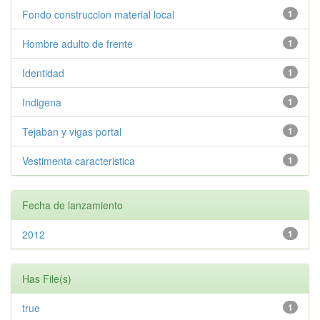
Fondo construccion material local
1
Hombre adulto de frente
1
Identidad
1
Indigena
1
Tejaban y vigas portal
1
Vestimenta caracteristica
1
Fecha de lanzamiento
2012
1
Has File(s)
true
1