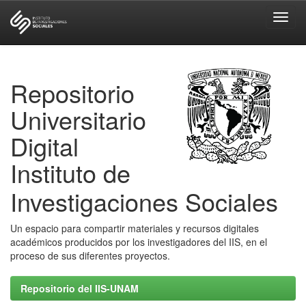
Skip
navigation
Repositorio
Universitario
Digital
Instituto de
Investigaciones Sociales
Un espacio para compartir materiales y recursos digitales
académicos producidos por los investigadores del IIS, en el
proceso de sus diferentes proyectos.
Repositorio del IIS-UNAM