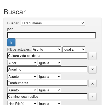
Buscar
Buscar:
por
Filtros actuales: