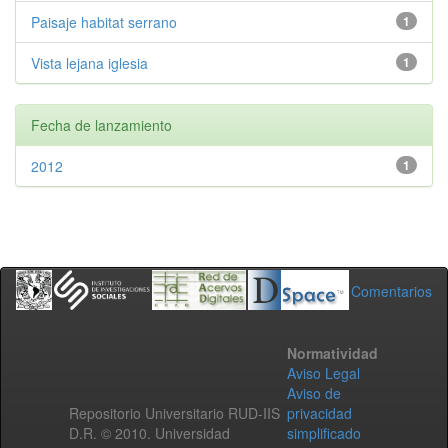
Paisaje habitat serrano
1
Vista lejana iglesia
1
Fecha de lanzamiento
2012
1
Comentarios
Normatividad
Aviso Legal
Aviso de
Repositorio Universitario RUD-IIS
privacidad
D.R. © 2010. Universidad
simplificado