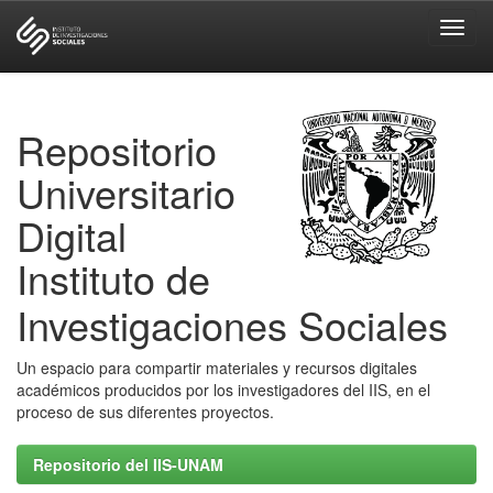
Skip
navigation
Repositorio
Universitario
Digital
Instituto de
Investigaciones Sociales
Un espacio para compartir materiales y recursos digitales
académicos producidos por los investigadores del IIS, en el
proceso de sus diferentes proyectos.
Repositorio del IIS-UNAM