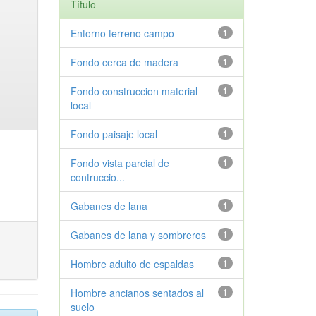
Título
Entorno terreno campo
1
Fondo cerca de madera
1
Fondo construccion material
1
local
Fondo paisaje local
1
Fondo vista parcial de
1
contruccio...
Gabanes de lana
1
Gabanes de lana y sombreros
1
Hombre adulto de espaldas
1
Hombre ancianos sentados al
1
suelo