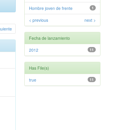
Hombre joven de frente
1
< previous
next >
guiente
Fecha de lanzamiento
2012
11
Has File(s)
true
11