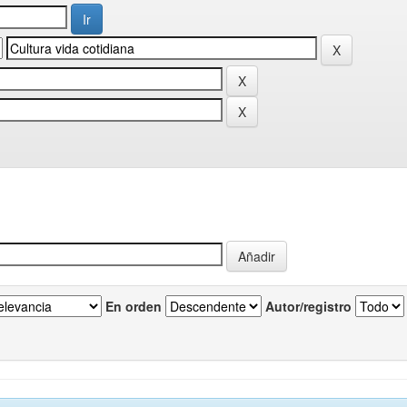
En orden
Autor/registro