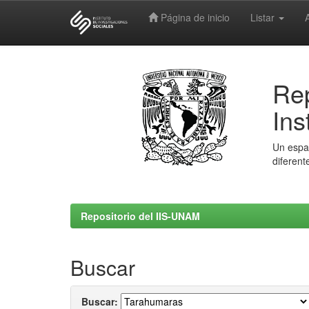
Página de inicio
Listar
Skip
navigation
Rep
Ins
Un espac
diferent
Repositorio del IIS-UNAM
Buscar
Buscar: