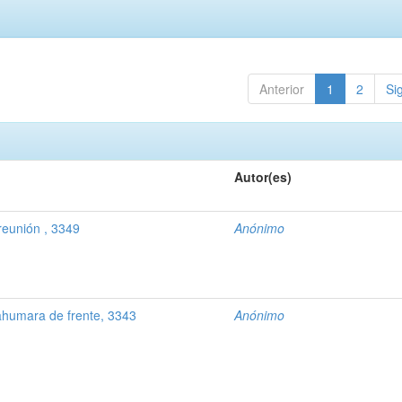
Anterior
1
2
Si
Autor(es)
eunión , 3349
Anónimo
ahumara de frente, 3343
Anónimo