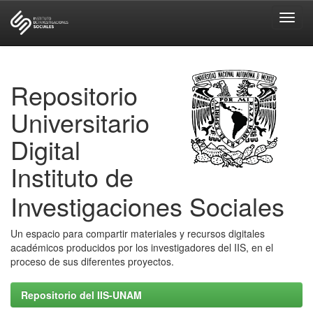
Skip
navigation
Repositorio
Universitario
Digital
Instituto de
Investigaciones Sociales
Un espacio para compartir materiales y recursos digitales
académicos producidos por los investigadores del IIS, en el
proceso de sus diferentes proyectos.
Repositorio del IIS-UNAM