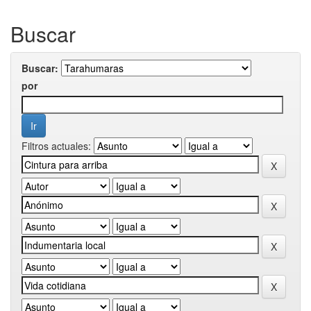
Buscar
Buscar:
por
Filtros actuales: