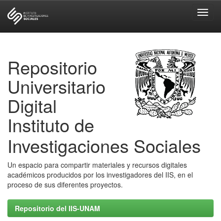
Skip
navigation
Repositorio
Universitario
Digital
Instituto de
Investigaciones Sociales
Un espacio para compartir materiales y recursos digitales
académicos producidos por los investigadores del IIS, en el
proceso de sus diferentes proyectos.
Repositorio del IIS-UNAM