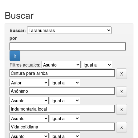
Buscar
Buscar:
por
Filtros actuales: