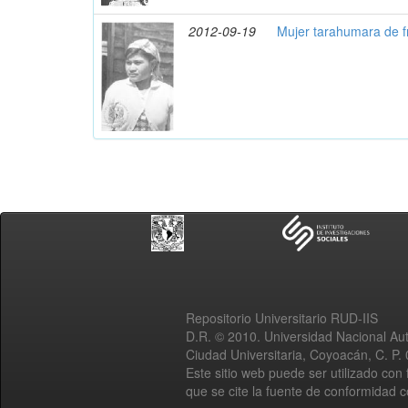
2012-09-19
Mujer tarahumara de f
Repositorio Universitario RUD-IIS
D.R. © 2010. Universidad Nacional A
Ciudad Universitaria, Coyoacán, C. P.
Este sitio web puede ser utilizado con 
que se cite la fuente de conformidad 