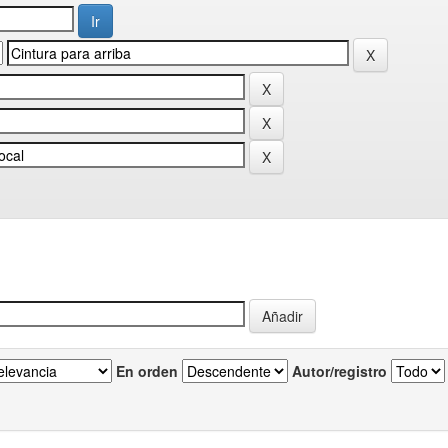
En orden
Autor/registro