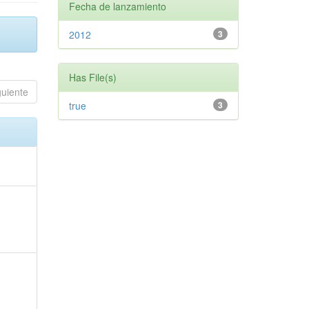
Fecha de lanzamiento
2012
3
Has File(s)
guiente
true
3