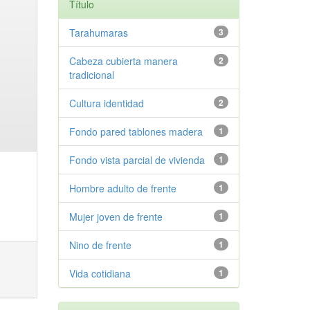
Título
Tarahumaras
3
Cabeza cubierta manera
2
tradicional
Cultura identidad
2
Fondo pared tablones madera
1
Fondo vista parcial de vivienda
1
Hombre adulto de frente
1
Mujer joven de frente
1
Nino de frente
1
Vida cotidiana
1