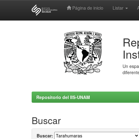
Página de inicio
Listar
Skip
navigation
Rep
Ins
Un espac
diferent
Repositorio del IIS-UNAM
Buscar
Buscar: