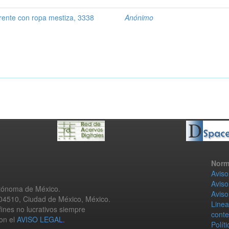
rente con ropa mestiza, 3338
Anónimo
Norm
Aviso
Aviso
utónoma de México.
Aviso
 04510, Ciudad de México, México.
Linea
fines no lucrativos siempre
conte
con el
AVISO LEGAL
.
Polít