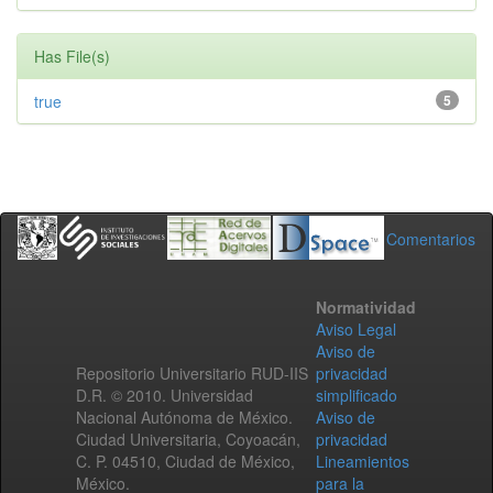
Has File(s)
true
5
Comentarios
Normatividad
Aviso Legal
Aviso de
Repositorio Universitario RUD-IIS
privacidad
D.R. © 2010. Universidad
simplificado
Nacional Autónoma de México.
Aviso de
Ciudad Universitaria, Coyoacán,
privacidad
C. P. 04510, Ciudad de México,
Lineamientos
México.
para la