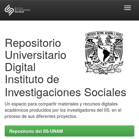
Skip
navigation
Repositorio
Universitario
Digital
Instituto de
Investigaciones Sociales
Un espacio para compartir materiales y recursos digitales
académicos producidos por los investigadores del IIS, en el
proceso de sus diferentes proyectos.
Repositorio del IIS-UNAM