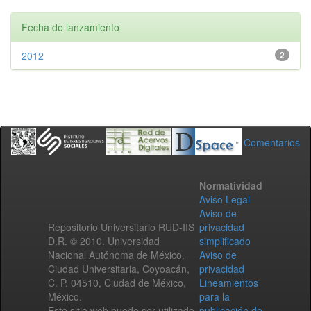
Fecha de lanzamiento
2012
2
Comentarios
Normatividad
Aviso Legal
Aviso de
Repositorio Universitario RUD-IIS
privacidad
D.R. © 2010. Universidad
simplificado
Nacional Autónoma de México.
Aviso de
Ciudad Universitaria, Coyoacán,
privacidad
C. P. 04510, Ciudad de México,
Lineamientos
México.
para la
Este sitio web puede ser utilizado
publicación de