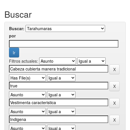
Buscar
Buscar:
por
Filtros actuales: