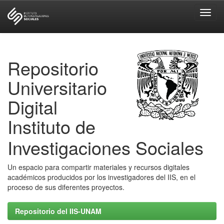
Skip
navigation
Repositorio
Universitario
Digital
Instituto de
Investigaciones Sociales
Un espacio para compartir materiales y recursos digitales
académicos producidos por los investigadores del IIS, en el
proceso de sus diferentes proyectos.
Repositorio del IIS-UNAM