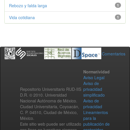
Rebozo y falda larga
1
Vida cotidiana
1
Comentarios
Normatividad
Aviso Legal
Aviso de
Repositorio Universitario RUD-IIS
privacidad
D.R. © 2010. Universidad
simplificado
Nacional Autónoma de México.
Aviso de
Ciudad Universitaria, Coyoacán,
privacidad
C. P. 04510, Ciudad de México,
Lineamientos
México.
para la
Este sitio web puede ser utilizado
publicación de
con fines no lucrativos siempre
contenidos