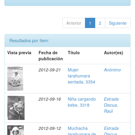
Anterior
1
2
Siguiente
Resultados por ítem:
Vista previa
Fecha de
Título
Autor(es)
publicación
2012-09-21
Mujer
Anónimo
tarahumara
sentada, 3354
2012-09-16
Niña cargando
Estrada
bebe, 3318
Discua,
Raúl
2012-09-12
Muchacha
Estrada
tarahumara de
Discua,