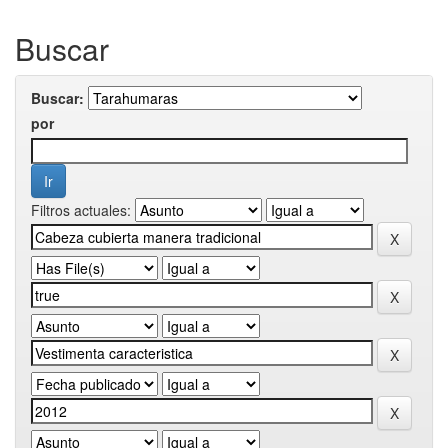
Buscar
Buscar:
por
Filtros actuales: