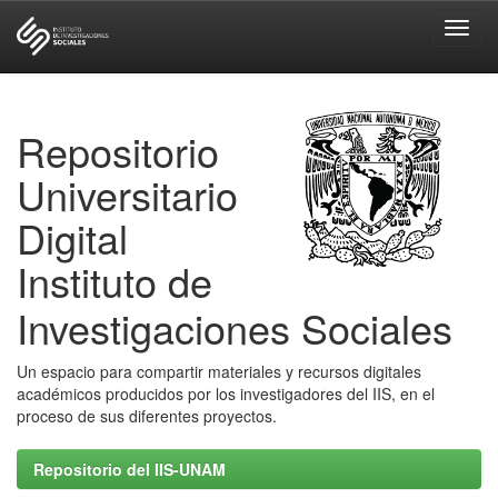
Skip
navigation
Repositorio
Universitario
Digital
Instituto de
Investigaciones Sociales
Un espacio para compartir materiales y recursos digitales
académicos producidos por los investigadores del IIS, en el
proceso de sus diferentes proyectos.
Repositorio del IIS-UNAM