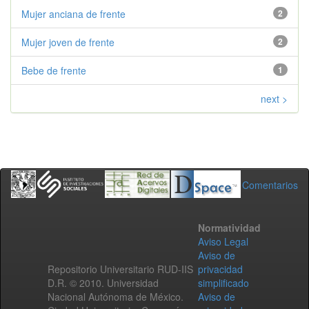
Mujer anciana de frente
2
Mujer joven de frente
2
Bebe de frente
1
next >
Comentarios
Normatividad
Aviso Legal
Aviso de
Repositorio Universitario RUD-IIS
privacidad
D.R. © 2010. Universidad
simplificado
Nacional Autónoma de México.
Aviso de