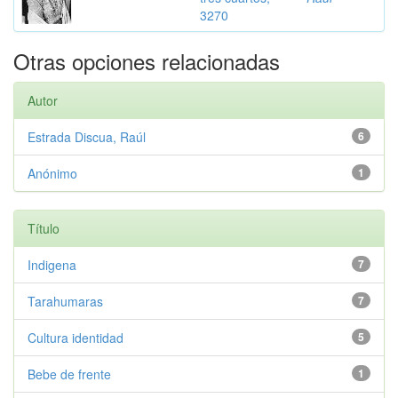
3270
Otras opciones relacionadas
Autor
Estrada Discua, Raúl
6
Anónimo
1
Título
Indigena
7
Tarahumaras
7
Cultura identidad
5
Bebe de frente
1