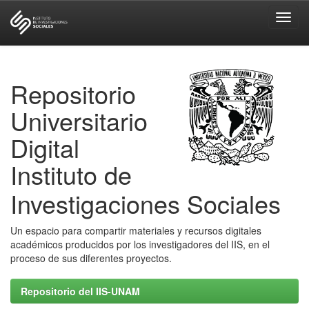
Skip
navigation
Repositorio
Universitario
Digital
Instituto de
Investigaciones Sociales
Un espacio para compartir materiales y recursos digitales
académicos producidos por los investigadores del IIS, en el
proceso de sus diferentes proyectos.
Repositorio del IIS-UNAM