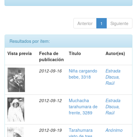
Anterior
1
Siguiente
Resultados por ítem:
Vista previa
Fecha de
Título
Autor(es)
publicación
2012-09-16
Niña cargando
Estrada
bebe, 3318
Discua,
Raúl
2012-09-12
Muchacha
Estrada
tarahumara de
Discua,
frente, 3289
Raúl
2012-09-19
Tarahumara
Anónimo
visto de tres