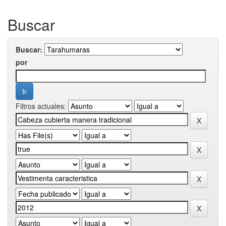
Buscar
Buscar:
por
Filtros actuales: