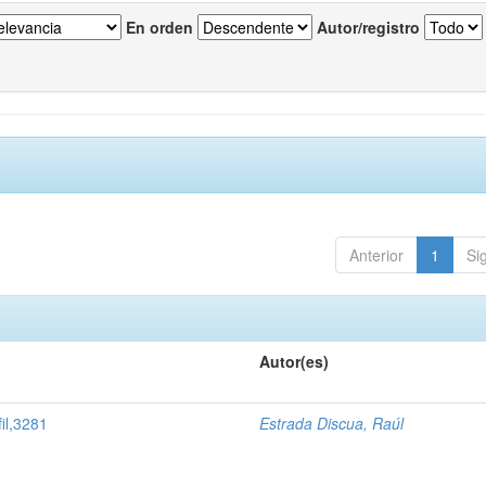
En orden
Autor/registro
Anterior
1
Si
Autor(es)
il,3281
Estrada Discua, Raúl