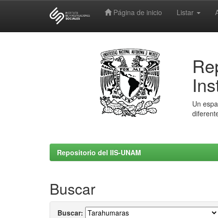
Página de inicio
Listar
Skip
navigation
Rep
Ins
Un espac
diferent
Repositorio del IIS-UNAM
Buscar
Buscar: