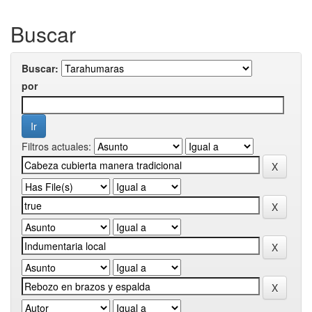
Buscar
Buscar:
por
Filtros actuales: