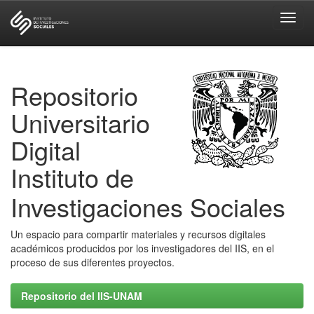
Skip
navigation
Repositorio
Universitario
Digital
Instituto de
Investigaciones Sociales
Un espacio para compartir materiales y recursos digitales
académicos producidos por los investigadores del IIS, en el
proceso de sus diferentes proyectos.
Repositorio del IIS-UNAM