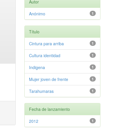
Autor
Anónimo
1
Título
Cintura para arriba
1
Cultura identidad
1
Indigena
1
Mujer joven de frente
1
Tarahumaras
1
Fecha de lanzamiento
2012
1