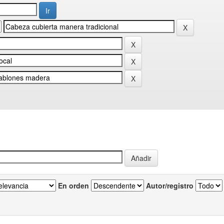
En orden
Autor/registro