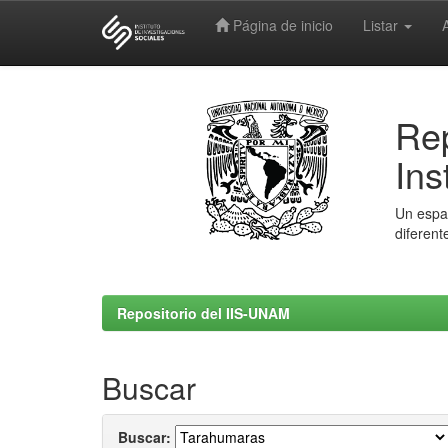
Página de inicio
Listar
Skip
navigation
Rep
Ins
Un espac
diferent
Repositorio del IIS-UNAM
Buscar
Buscar: