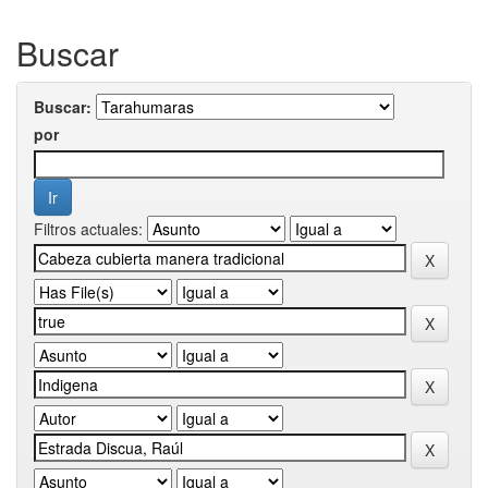
Buscar
Buscar:
por
Filtros actuales: