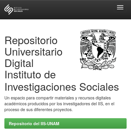
Skip
navigation
Repositorio
Universitario
Digital
Instituto de
Investigaciones Sociales
Un espacio para compartir materiales y recursos digitales
académicos producidos por los investigadores del IIS, en el
proceso de sus diferentes proyectos.
Repositorio del IIS-UNAM