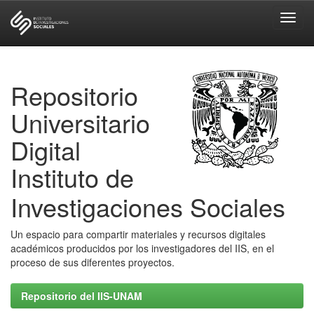
Skip
navigation
Repositorio
Universitario
Digital
Instituto de
Investigaciones Sociales
Un espacio para compartir materiales y recursos digitales
académicos producidos por los investigadores del IIS, en el
proceso de sus diferentes proyectos.
Repositorio del IIS-UNAM