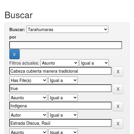
Buscar
Buscar:
por
Filtros actuales: