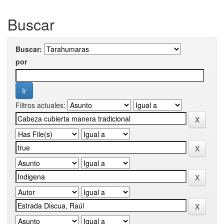
Buscar
Buscar:
por
Filtros actuales: