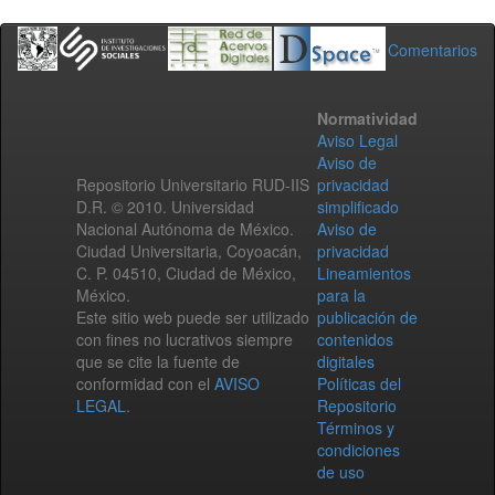
Comentarios
Normatividad
Aviso Legal
Aviso de
Repositorio Universitario RUD-IIS
privacidad
D.R. © 2010. Universidad
simplificado
Nacional Autónoma de México.
Aviso de
Ciudad Universitaria, Coyoacán,
privacidad
C. P. 04510, Ciudad de México,
Lineamientos
México.
para la
Este sitio web puede ser utilizado
publicación de
con fines no lucrativos siempre
contenidos
que se cite la fuente de
digitales
conformidad con el
AVISO
Políticas del
LEGAL
.
Repositorio
Términos y
condiciones
de uso