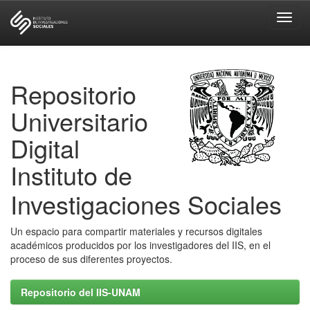
Skip
navigation
Repositorio
Universitario
Digital
Instituto de
Investigaciones Sociales
Un espacio para compartir materiales y recursos digitales
académicos producidos por los investigadores del IIS, en el
proceso de sus diferentes proyectos.
Repositorio del IIS-UNAM