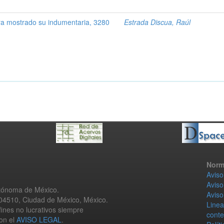
 mostrado su indumentaria, 3280
Estrada Discua, Raúl
Norm
Aviso
Aviso
utónoma de México.
Aviso
 04510, Ciudad de México, México.
Linea
fines no lucrativos siempre
conte
con el
AVISO LEGAL
.