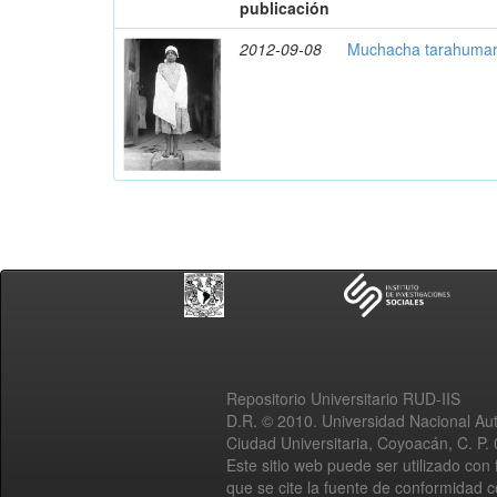
publicación
2012-09-08
Muchacha tarahumara
Repositorio Universitario RUD-IIS
D.R. © 2010. Universidad Nacional A
Ciudad Universitaria, Coyoacán, C. P.
Este sitio web puede ser utilizado con 
que se cite la fuente de conformidad 