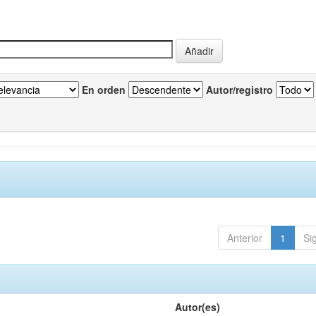
En orden
Autor/registro
Anterior
1
Si
Autor(es)