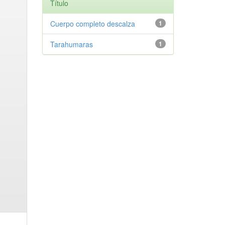
Título
Cuerpo completo descalza
1
Tarahumaras
1