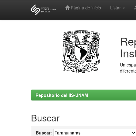
Página de inicio
Listar
Skip
navigation
Rep
Ins
Un espac
diferent
Repositorio del IIS-UNAM
Buscar
Buscar: