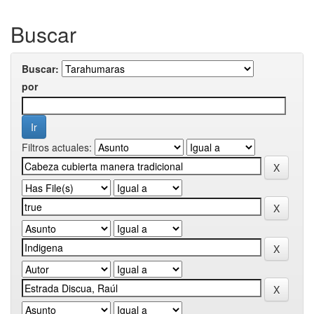
Buscar
Buscar:
por
Filtros actuales: