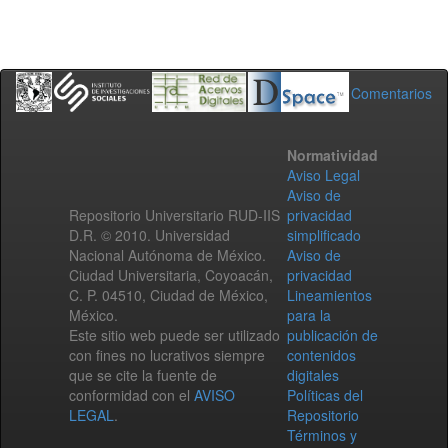
Comentarios
Normatividad
Aviso Legal
Aviso de
Repositorio Universitario RUD-IIS
privacidad
D.R. © 2010. Universidad
simplificado
Nacional Autónoma de México.
Aviso de
Ciudad Universitaria, Coyoacán,
privacidad
C. P. 04510, Ciudad de México,
Lineamientos
México.
para la
Este sitio web puede ser utilizado
publicación de
con fines no lucrativos siempre
contenidos
que se cite la fuente de
digitales
conformidad con el
AVISO
Políticas del
LEGAL
.
Repositorio
Términos y