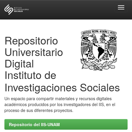
Skip
navigation
Repositorio
Universitario
Digital
Instituto de
Investigaciones Sociales
Un espacio para compartir materiales y recursos digitales
académicos producidos por los investigadores del IIS, en el
proceso de sus diferentes proyectos.
Repositorio del IIS-UNAM