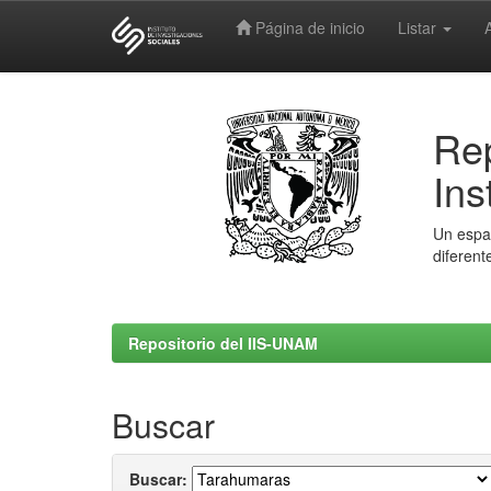
Página de inicio
Listar
Skip
navigation
Rep
Ins
Un espac
diferent
Repositorio del IIS-UNAM
Buscar
Buscar: