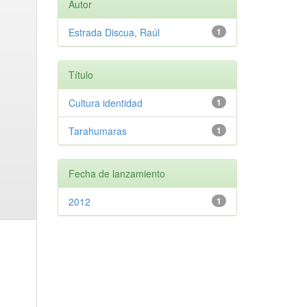
Autor
Estrada Discua, Raúl
1
Título
Cultura identidad
1
Tarahumaras
1
Fecha de lanzamiento
2012
1