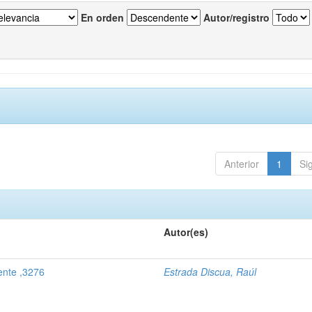
En orden
Autor/registro
Anterior
1
Si
Autor(es)
ente ,3276
Estrada Discua, Raúl