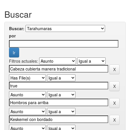
Buscar
Buscar:
por
Filtros actuales: