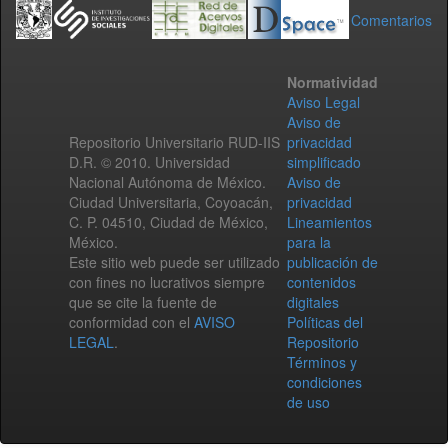
Comentarios
Normatividad
Aviso Legal
Aviso de
Repositorio Universitario RUD-IIS
privacidad
D.R. © 2010. Universidad
simplificado
Nacional Autónoma de México.
Aviso de
Ciudad Universitaria, Coyoacán,
privacidad
C. P. 04510, Ciudad de México,
Lineamientos
México.
para la
Este sitio web puede ser utilizado
publicación de
con fines no lucrativos siempre
contenidos
que se cite la fuente de
digitales
conformidad con el
AVISO
Políticas del
LEGAL
.
Repositorio
Términos y
condiciones
de uso