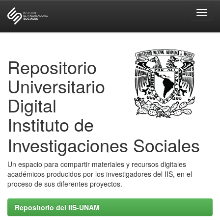
Skip
navigation
Repositorio
Universitario
Digital
Instituto de
Investigaciones Sociales
Un espacio para compartir materiales y recursos digitales
académicos producidos por los investigadores del IIS, en el
proceso de sus diferentes proyectos.
Repositorio del IIS-UNAM