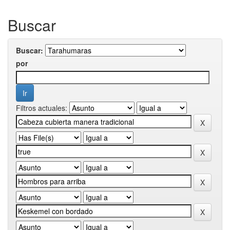
Buscar
Buscar:
por
Filtros actuales: