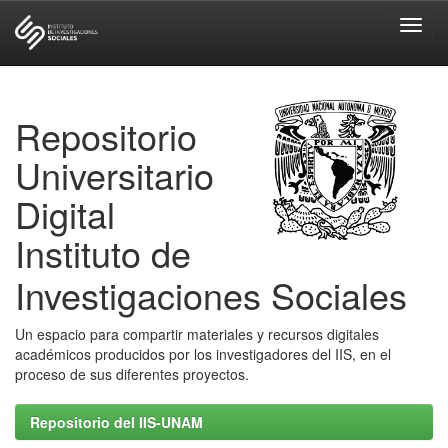
Skip
navigation
Repositorio
Universitario
Digital
Instituto de
Investigaciones Sociales
Un espacio para compartir materiales y recursos digitales
académicos producidos por los investigadores del IIS, en el
proceso de sus diferentes proyectos.
Repositorio del IIS-UNAM