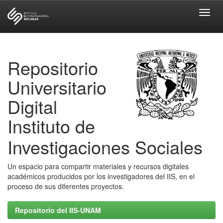
Skip
navigation
Repositorio
Universitario
Digital
Instituto de
Investigaciones Sociales
Un espacio para compartir materiales y recursos digitales
académicos producidos por los investigadores del IIS, en el
proceso de sus diferentes proyectos.
Repositorio del IIS-UNAM