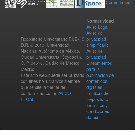
Comentarios
Normatividad
Aviso Legal
Aviso de
Repositorio Universitario RUD-IIS
privacidad
D.R. © 2010. Universidad
simplificado
Nacional Autónoma de México.
Aviso de
Ciudad Universitaria, Coyoacán,
privacidad
C. P. 04510, Ciudad de México,
Lineamientos
México.
para la
Este sitio web puede ser utilizado
publicación de
con fines no lucrativos siempre
contenidos
que se cite la fuente de
digitales
conformidad con el
AVISO
Políticas del
LEGAL
.
Repositorio
Términos y
condiciones
de uso