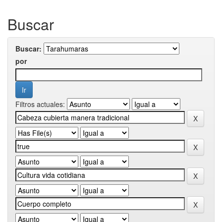
Buscar
Buscar:
por
Filtros actuales: