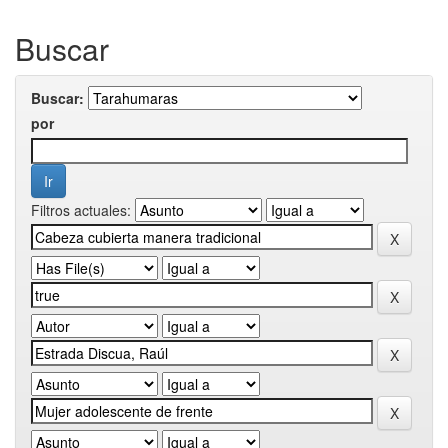
Buscar
Buscar:
por
Filtros actuales: