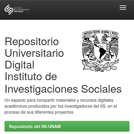
Skip
navigation
Repositorio
Universitario
Digital
Instituto de
Investigaciones Sociales
Un espacio para compartir materiales y recursos digitales
académicos producidos por los investigadores del IIS, en el
proceso de sus diferentes proyectos.
Repositorio del IIS-UNAM