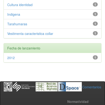
Cultura identidad
1
Indigena
1
Tarahumaras
1
Vestimenta caracteristica collar
1
Fecha de lanzamiento
2012
1
Comentarios
Normatividad