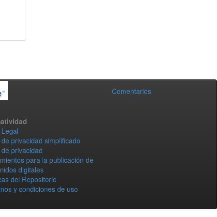
Comentarios
atividad
 Legal
 de privacidad simplificado
 de privacidad
mientos para la publicación de
nidos digitales
icas del Repositorio
nos y condiciones de uso