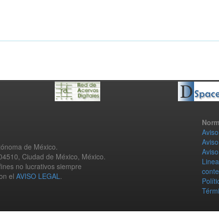
Norm
Aviso
Aviso
utónoma de México.
Aviso
 04510, Ciudad de México, México.
Linea
fines no lucrativos siempre
conte
con el
AVISO LEGAL
.
Polít
Térmi