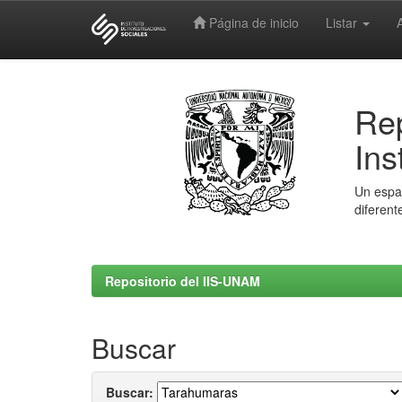
Página de inicio
Listar
Skip
navigation
Rep
Ins
Un espac
diferent
Repositorio del IIS-UNAM
Buscar
Buscar: