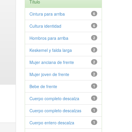
Título
Cintura para arriba
6
Cultura identidad
6
Hombros para arriba
2
Keskemel y falda larga
2
Mujer anciana de frente
2
Mujer joven de frente
2
Bebe de frente
1
Cuerpo completo descalza
1
Cuerpo completo descalzas
1
Cuerpo entero descalza
1