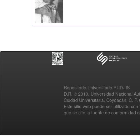
Repositorio Universitario RUD-IIS
D.R. © 2010. Universidad Nacional A
Ciudad Universitaria, Coyoacán, C. P.
Este sitio web puede ser utilizado con 
que se cite la fuente de conformidad 