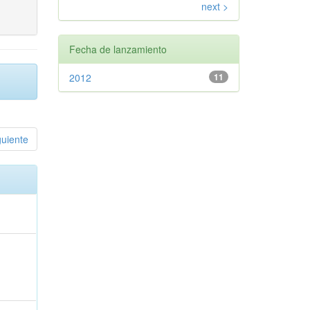
next >
Fecha de lanzamiento
2012
11
guiente