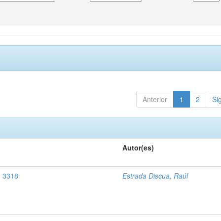
Anterior
1
2
Si
Autor(es)
, 3318
Estrada Discua, Raúl