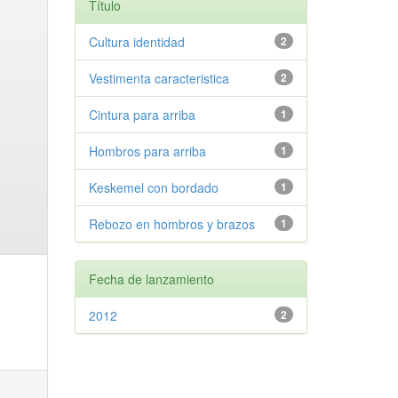
Título
Cultura identidad
2
Vestimenta caracteristica
2
Cintura para arriba
1
Hombros para arriba
1
Keskemel con bordado
1
Rebozo en hombros y brazos
1
Fecha de lanzamiento
2012
2