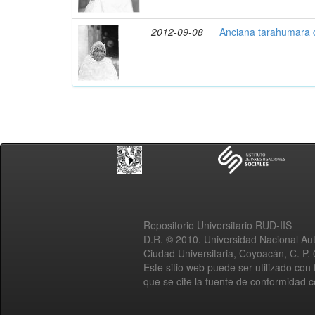
2012-09-08
Anciana tarahumara d
Repositorio Universitario RUD-IIS
D.R. © 2010. Universidad Nacional A
Ciudad Universitaria, Coyoacán, C. P.
Este sitio web puede ser utilizado con 
que se cite la fuente de conformidad 