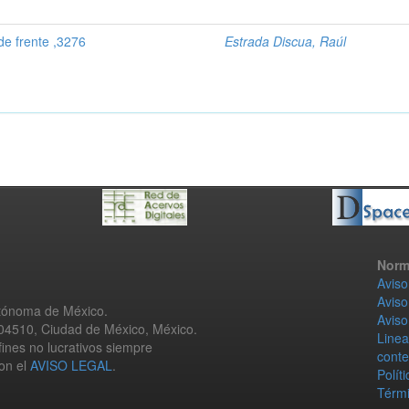
e frente ,3276
Estrada Discua, Raúl
Norm
Aviso
Aviso
utónoma de México.
Aviso
 04510, Ciudad de México, México.
Linea
fines no lucrativos siempre
conte
con el
AVISO LEGAL
.
Polít
Térmi