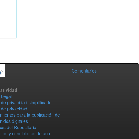
Comentarios
atividad
 Legal
 de privacidad simplificado
 de privacidad
mientos para la publicación de
nidos digitales
icas del Repositorio
nos y condiciones de uso