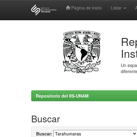
Página de inicio
Listar
Skip
navigation
Rep
Ins
Un espac
diferent
Repositorio del IIS-UNAM
Buscar
Buscar: