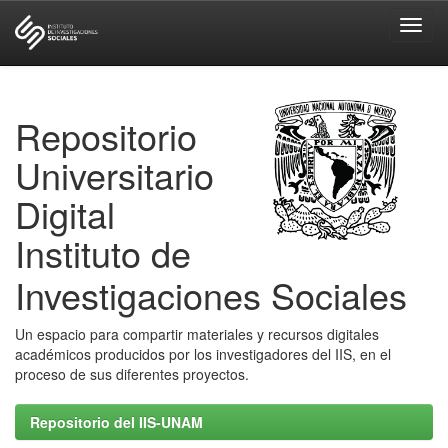
Skip
navigation
Repositorio
Universitario
Digital
Instituto de
Investigaciones Sociales
Un espacio para compartir materiales y recursos digitales
académicos producidos por los investigadores del IIS, en el
proceso de sus diferentes proyectos.
Repositorio del IIS-UNAM