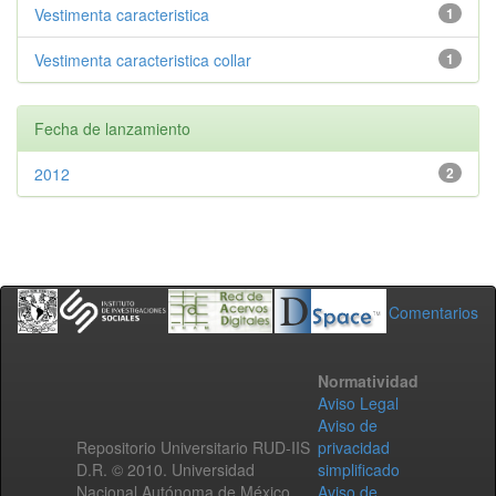
Vestimenta caracteristica
1
Vestimenta caracteristica collar
1
Fecha de lanzamiento
2012
2
Comentarios
Normatividad
Aviso Legal
Aviso de
Repositorio Universitario RUD-IIS
privacidad
D.R. © 2010. Universidad
simplificado
Nacional Autónoma de México.
Aviso de