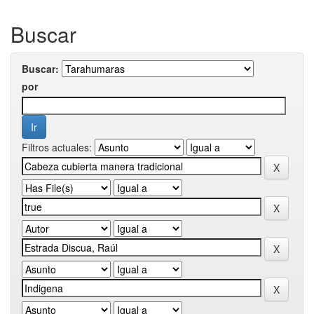
Buscar
Buscar:
por
Filtros actuales: