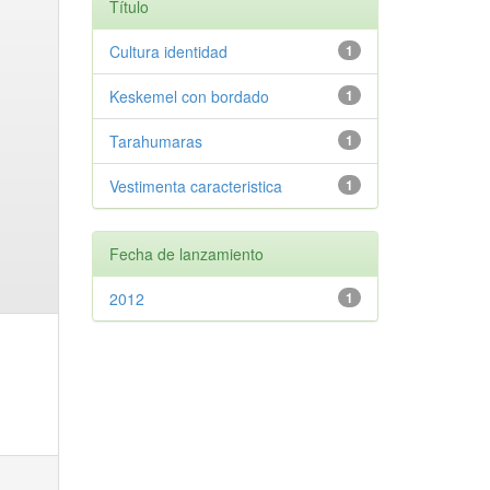
Título
Cultura identidad
1
Keskemel con bordado
1
Tarahumaras
1
Vestimenta caracteristica
1
Fecha de lanzamiento
2012
1