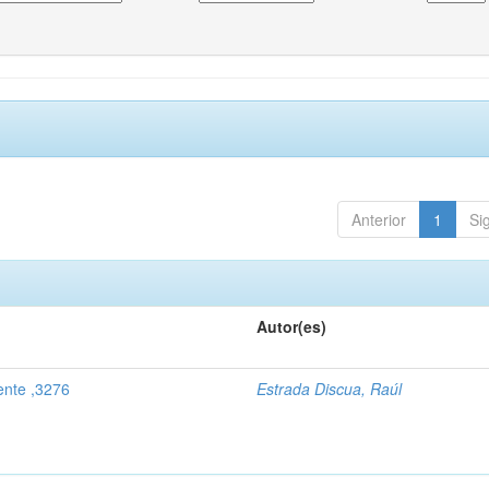
Anterior
1
Si
Autor(es)
ente ,3276
Estrada Discua, Raúl