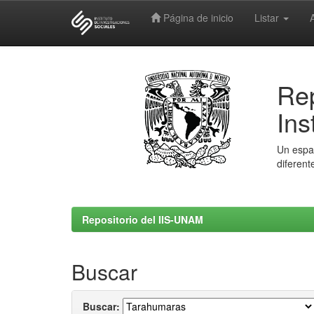
Página de inicio
Listar
Skip
navigation
Rep
Ins
Un espac
diferent
Repositorio del IIS-UNAM
Buscar
Buscar: