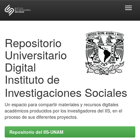
Skip
navigation
Repositorio
Universitario
Digital
Instituto de
Investigaciones Sociales
Un espacio para compartir materiales y recursos digitales
académicos producidos por los investigadores del IIS, en el
proceso de sus diferentes proyectos.
Repositorio del IIS-UNAM