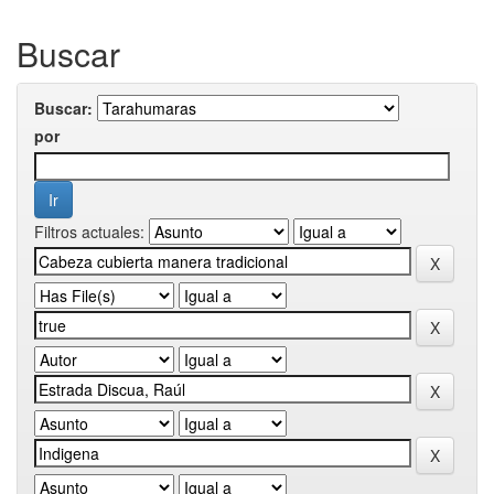
Buscar
Buscar:
por
Filtros actuales: