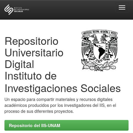
Skip
navigation
Repositorio
Universitario
Digital
Instituto de
Investigaciones Sociales
Un espacio para compartir materiales y recursos digitales
académicos producidos por los investigadores del IIS, en el
proceso de sus diferentes proyectos.
Repositorio del IIS-UNAM