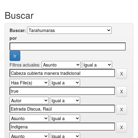
Buscar
Buscar:
por
Filtros actuales: