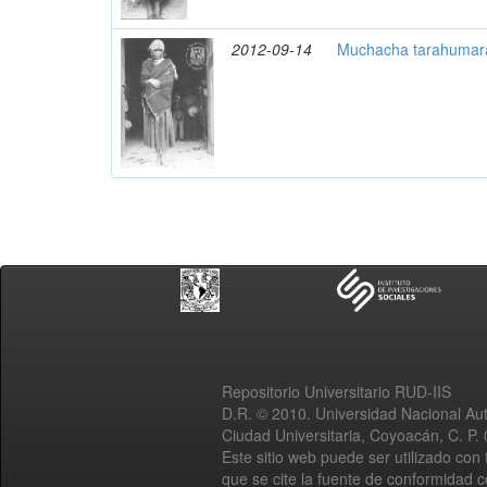
2012-09-14
Muchacha tarahumara
Repositorio Universitario RUD-IIS
D.R. © 2010. Universidad Nacional A
Ciudad Universitaria, Coyoacán, C. P.
Este sitio web puede ser utilizado con 
que se cite la fuente de conformidad 