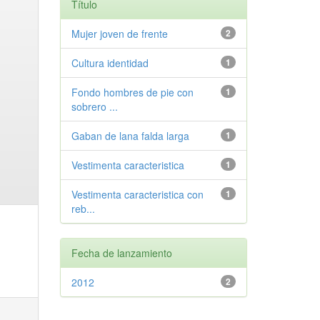
Título
Mujer joven de frente
2
Cultura identidad
1
Fondo hombres de pie con
1
sobrero ...
Gaban de lana falda larga
1
Vestimenta caracteristica
1
Vestimenta caracteristica con
1
reb...
Fecha de lanzamiento
2012
2